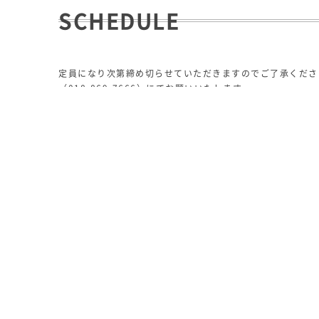
SCHEDULE
定員になり次第締め切らせていただきますのでご了承くださ
（018-869-7666）にてお願いいたします。
出張コーヒー教室
ナガハマコーヒーでは「出張コーヒー教室」を行ないます。
受講費
2,000円(税抜)/お一人様
講師料
秋田市内/20,000円(税抜)、秋田県内/25
人数
10名様以上から20名様位まで（コー