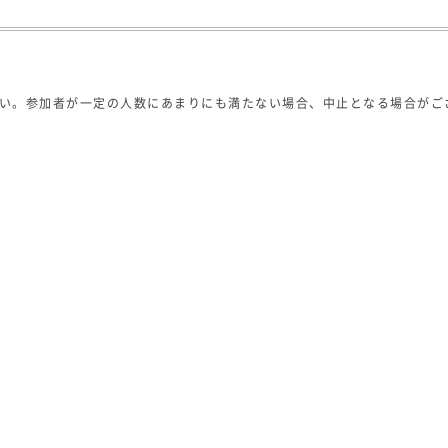
い。参加者が一定の人数にあまりにも満たない場合、中止となる場合がご
是非、職場単位などでのお申し込みをお待ちしてます。
,000円(税抜)
ヒー＆スイーツラボ製のケーキが付きます。）