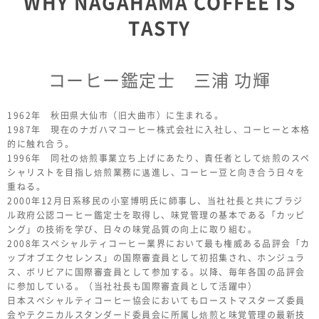
WHY NAGAHAMA COFFEE IS
TASTY
コーヒー鑑定士 三浦 功輝
1962年 秋田県大仙市（旧大曲市）に生まれる。
1987年 現在のナガハマコーヒー株式会社に入社し、コーヒーと本格
的に触れ合う。
1996年 同社の焙煎事業立ち上げにあたり、責任者として焙煎のスペ
シャリストを目指し焙煎業務に邁進し、コーヒー豆と向き合う日々を
重ねる。
2000年12月日系移民の小室博明氏に師事し、当社社長と共にブラジ
ル政府公認コーヒー鑑定士を取得し、味覚管理の基本である「カッピ
ング」の技術を学び、日々の味覚品質の向上に取り組む。
2008年スペシャルティコーヒー業界において最も権威ある品評会「カ
ップオブエクセレンス」の国際審査員として初招集され、ホンジュラ
ス、ボリビアに国際審査員として参加する。以降、毎年各国の品評会
に参加している。（当社社長も国際審査員として活躍中）
日本スペシャルティコーヒー協会においてもローストマスターズ委員
会やテクニカルスタンダード委員会に所属し焙煎と味覚管理の最新技