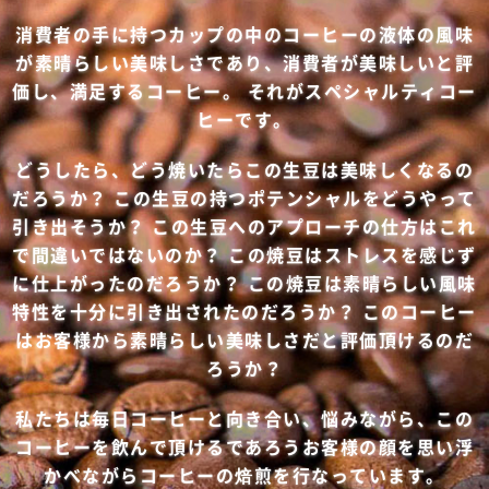
消費者の手に持つカップの中のコーヒーの液体の風味
が素晴らしい美味しさであり、消費者が美味しいと評
価し、満足するコーヒー。 それがスペシャルティコー
ヒーです。
どうしたら、どう焼いたらこの生豆は美味しくなるの
だろうか？ この生豆の持つポテンシャルをどうやって
引き出そうか？ この生豆へのアプローチの仕方はこれ
で間違いではないのか？ この焼豆はストレスを感じず
に仕上がったのだろうか？ この焼豆は素晴らしい風味
特性を十分に引き出されたのだろうか？ このコーヒー
はお客様から素晴らしい美味しさだと評価頂けるのだ
ろうか？
私たちは毎日コーヒーと向き合い、悩みながら、この
コーヒーを飲んで頂けるであろうお客様の顔を思い浮
かべながらコーヒーの焙煎を行なっています。