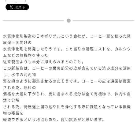
水質浄化剤製造の日本ポリグルという会社が、コーヒー豆を使った発
展途上国向けの
水質浄化剤を開発したそうです。１ｔ当りの処理コストを、カルシウ
ムなどの無機物を使った
従来製品よりも半分に抑えられるとのこと。
この新製品は、コーヒーの果実部分の皮が含んでいる渋み成分を活用
し、水中の汚泥物
質を綿のように凝集させるのだそうです。コーヒーの皮は通常は廃棄
される為、原料の
価格を大幅に下がられ、皮に含まれる成分は全て有機物で、体内や自
然で分解
される為、発展途上国の池や川を浄化する際に課題となっている無機
物の残留を
軽減できるという利点もあり、良い試みだと思います。