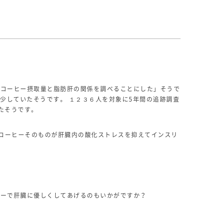
 コーヒー摂取量と脂肪肝の関係を調べることにした」そうで
少していたそうです。 １２３６人を対象に5年間の追跡調査
たそうです。
コーヒーそのものが肝臓内の酸化ストレスを抑えてインスリ
ヒーで肝臓に優しくしてあげるのもいかがですか？