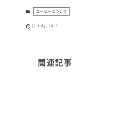
コーヒーについて
21
July
,
2016
関連記事
毎日4杯のブラックコーヒーで糖尿病リスクが低下―中国研究チー
コーヒーについて
コーヒー・緑茶を１日数杯飲むと長寿効果！！
コーヒーについて