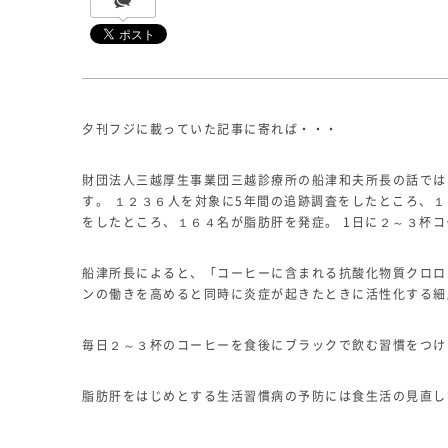
夕刊フジに載っていた記事に寄れば・・・
財団法人三越厚生事業団三越診療所の船津和夫所長の話では
す。 １２３６人を対象に5年間の追跡調査をしたところ、
をしたところ、１６４名が脂肪肝を発症。 1日に２～３杯
船津所長によると、「コーヒーに含まれる抗酸化物質クロロ
ンの働きを高めると同時に炎症が起きたときに活性化する細
毎日２～３杯のコーヒーを食後にブラックで飲む習慣をつけ
脂肪肝をはじめとする生活習慣病の予防には食生活の見直し