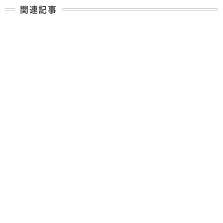
関連記事
コクについて
コーヒーについて
生豆の品種
コーヒーについて
コーヒーは仕事・キャリアにどう関係しているのか？
コーヒーについて
COE （カップオブエクセレンス）
コーヒーについて
珈琲染色
コーヒーについて
コーヒー豆で水質浄化
コーヒーについて