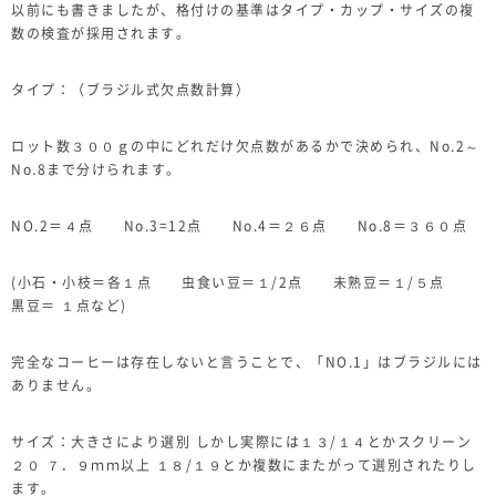
以前にも書きましたが、格付けの基準はタイプ・カップ・サイズの複
数の検査が採用されます。
タイプ：（ブラジル式欠点数計算）
ロット数３００ｇの中にどれだけ欠点数があるかで決められ、No.2～
No.8まで分けられます。
NO.2＝４点 No.3=12点 No.4＝２６点 No.8＝３６０点
(小石・小枝＝各１点 虫食い豆＝１/2点 未熟豆＝１/５点
黒豆＝ １点など)
完全なコーヒーは存在しないと言うことで、「NO.1」はブラジルには
ありません。
サイズ：大きさにより選別 しかし実際には１３/１４とかスクリーン
２０ ７．９ｍｍ以上 １８/１９とか複数にまたがって選別されたりし
ます。