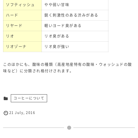
ソフティッシュ
やや弱い甘味
ハード
鋭く刺激性のある渋みがある
リヤード
軽いヨード臭がある
リオ
リオ臭がある
リオゾーナ
リオ臭が強い
このほかにも、酸味の種類（高産地産特有の酸味・ウォッシュドの酸
味など）に分類され格付けされます。
コーヒーについて
21
July
,
2016