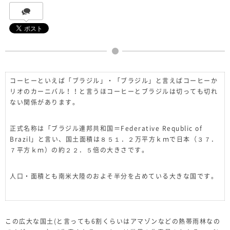
コーヒーといえば「ブラジル」・「ブラジル」と言えばコーヒーか
リオのカーニバル！！と言うほコーヒーとブラジルは切っても切れ
ない関係があります。
正式名称は「ブラジル連邦共和国＝Federative Requblic of
Brazil」と言い、国土面積は８５１．２万平方ｋｍで日本（３７．
７平方ｋｍ）の約２２．５倍の大きさです。
人口・面積とも南米大陸のおよそ半分を占めている大きな国です。
この広大な国土(と言っても6割くらいはアマゾンなどの熱帯雨林なの